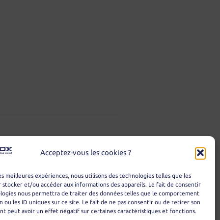
Acceptez-vous les cookies ?
les meilleures expériences, nous utilisons des technologies telles que les
 stocker et/ou accéder aux informations des appareils. Le fait de consentir
ologies nous permettra de traiter des données telles que le comportement
n ou les ID uniques sur ce site. Le fait de ne pas consentir ou de retirer son
 peut avoir un effet négatif sur certaines caractéristiques et fonctions.