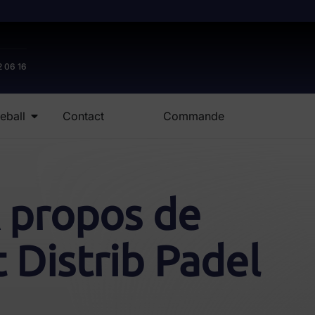
2 06 16
eball
Contact
Commande
 propos de
t Distrib Padel