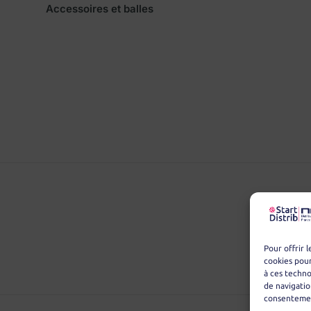
Accessoires et balles
Pour offrir 
cookies pour
à ces techn
de navigatio
consentement