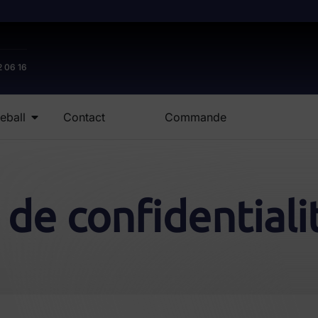
2 06 16
eball
Contact
Commande
 de confidentiali