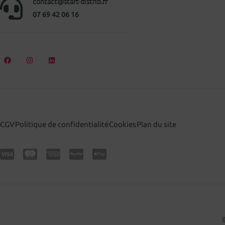
contact@start-distrib.fr
07 69 42 06 16
CGV
Politique de confidentialité
Cookies
Plan du site