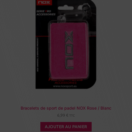
Bracelets de sport de padel NOX Rose / Blanc
6,99
€
TTC
AJOUTER AU PANIER