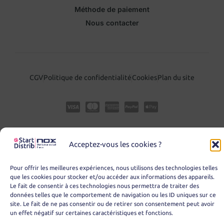
Méthode de paiement
Nous contacter
CGV
Politique de confidentialité
Cookies
Plan du site
Acceptez-vous les cookies ?
Pour offrir les meilleures expériences, nous utilisons des technologies telles
que les cookies pour stocker et/ou accéder aux informations des appareils.
Le fait de consentir à ces technologies nous permettra de traiter des
© Copyright 2025 – START DISTRIB
données telles que le comportement de navigation ou les ID uniques sur ce
site. Le fait de ne pas consentir ou de retirer son consentement peut avoir
un effet négatif sur certaines caractéristiques et fonctions.