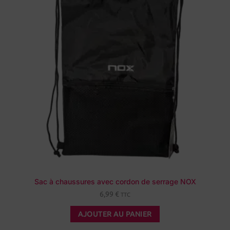
Sac à chaussures avec cordon de serrage NOX
6,99
€
TTC
AJOUTER AU PANIER