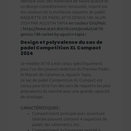
fabriqué avec des matériaux de haute qualité et
un design complètement renouvelé, inspiré par
les couleurs de la meilleure raquette de padel:
RAQUETTE DE PADEL AT10 GENIUS 18K ALUM
2024 PAR AGUSTIN TAPIA
en couleur Gris/Noir.
(
https://www.start-distrib.com/produit/at10-
genius-18k-racket-by-agustin-tapia
)
Design et polyvalence du sac de
padel Competition XL Compact
2024
Le modèle AT10 a été conçu spécifiquement
pour l’un des joueurs vedettes du Premier Padel :
le Mozart de Catamarca, Agustín Tapia.
Le sac de padel Competition XL Compact est
conçu pour être l’un des sacs de raquette les plus
polyvalents du marché avec une grande capacité
de stockage.
CARACTÉRISTIQUES :
Compartiment principal avec ouverture
latérale pouvant contenir 4 raquettes de
padel, des vêtements, etc.
Compartiment à chaussures ventilé à