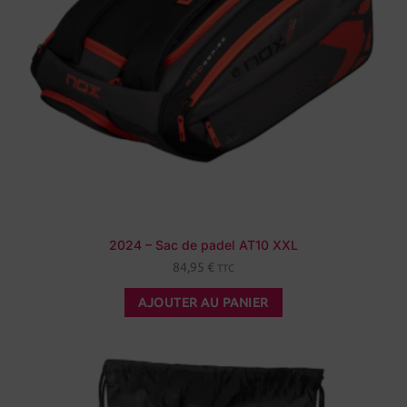
2024 – Sac de padel AT10 XXL
84,95
€
TTC
AJOUTER AU PANIER