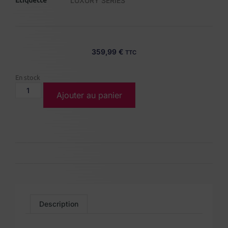
LUXURY SERIES
359,99
€
TTC
En stock
Ajouter au panier
Description