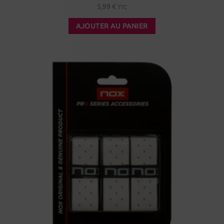
5,99
€
TTC
AJOUTER AU PANIER