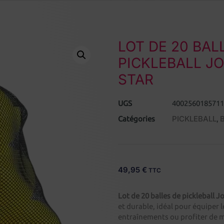
LOT DE 20 BAL
PICKLEBALL JO
STAR
UGS
4002560185711
PICKLEBALL
B
Catégories
,
49,95
€
TTC
Lot de 20 balles de pickleball J
et durable, idéal pour équiper l
entraînements ou profiter de m