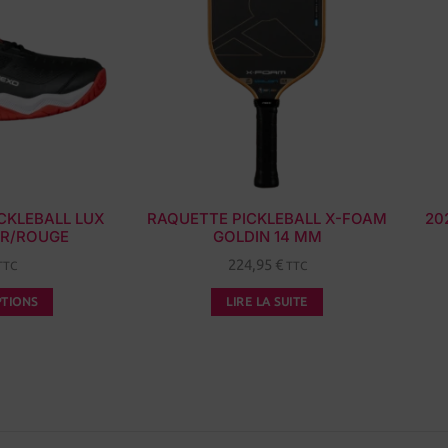
CKLEBALL LUX
RAQUETTE PICKLEBALL X-FOAM
202
IR/ROUGE
GOLDIN 14 MM
224,95
€
TTC
TTC
PTIONS
LIRE LA SUITE