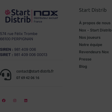
Start Distrib
À propos de nous
Nox - Start Distrib
574 rue Félix Trombe
Nos joueurs
66100 PERPIGNAN
Notre équipe
SIREN :
981 409 006
Revendeurs Nox
SIRET :
981 409 006 00013
Presse
Blog
contact@start-distrib.fr
07 69 42 06 16