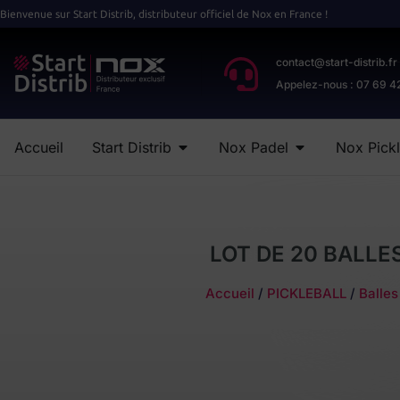
Bienvenue sur Start Distrib, distributeur officiel de Nox en France !
contact@start-distrib.fr
Appelez-nous : 07 69 4
Accueil
Start Distrib
Nox Padel
Nox Pickl
LOT DE 20 BALLE
Accueil
/
PICKLEBALL
/
Balles