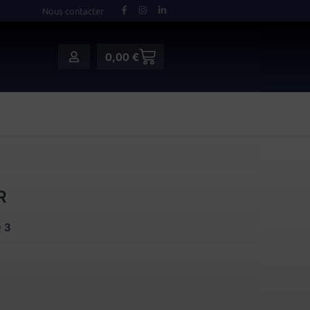
Nous contacter
0,00
€
R
 3