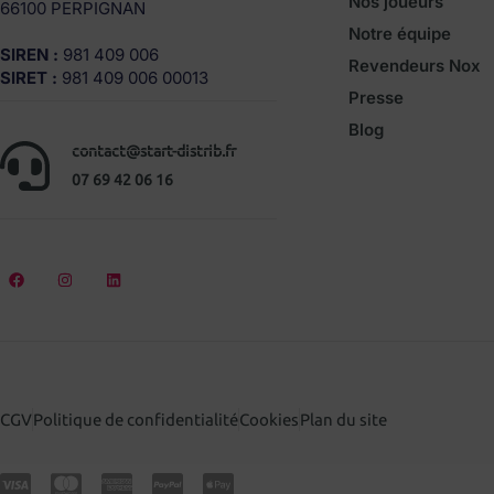
Nos joueurs
66100 PERPIGNAN
Notre équipe
SIREN :
981 409 006
Revendeurs Nox
SIRET :
981 409 006 00013
Presse
Blog
contact@start-distrib.fr
07 69 42 06 16
CGV
Politique de confidentialité
Cookies
Plan du site