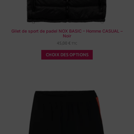
Gilet de sport de padel NOX BASIC – Homme CASUAL –
Noir
45,00
€
TTC
CHOIX DES OPTIONS