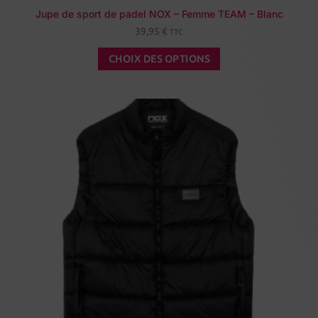
Jupe de sport de padel NOX – Femme TEAM – Blanc
39,95
€
TTC
CHOIX DES OPTIONS