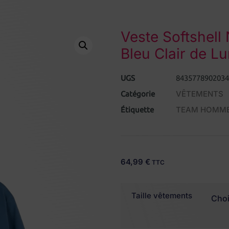
Veste Softshel
Bleu Clair de L
UGS
8435778902034
VÊTEMENTS
Catégorie
TEAM HOMM
Étiquette
64,99
€
TTC
Taille vêtements