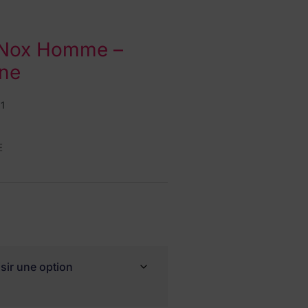
l Nox Homme –
une
1
E