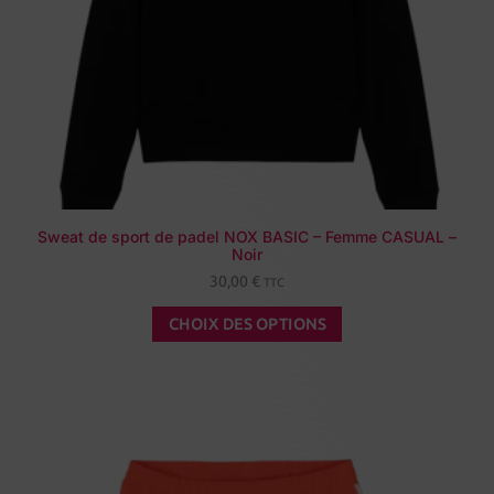
Sweat de sport de padel NOX BASIC – Femme CASUAL –
Noir
30,00
€
TTC
CHOIX DES OPTIONS