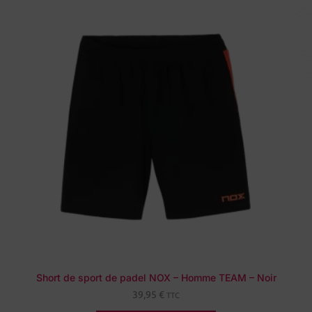
Short de sport de padel NOX – Homme TEAM – Noir
39,95
€
TTC