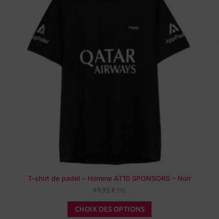
T-shirt de padel – Homme AT10 SPONSORS – Noir
49,95
€
TTC
CHOIX DES OPTIONS