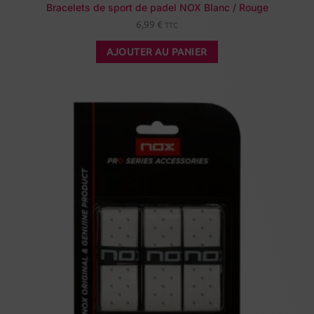
Bracelets de sport de padel NOX Blanc / Rouge
6,99
€
TTC
AJOUTER AU PANIER