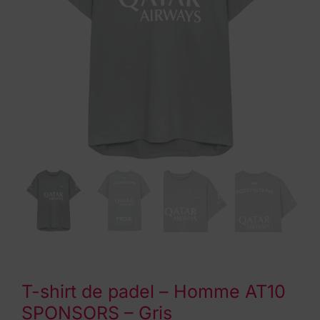
T-shirt de padel – Homme AT10
SPONSORS – Gris