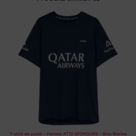
T-shirt de padel – Homme AT10 SPONSORS – Bleu Marine