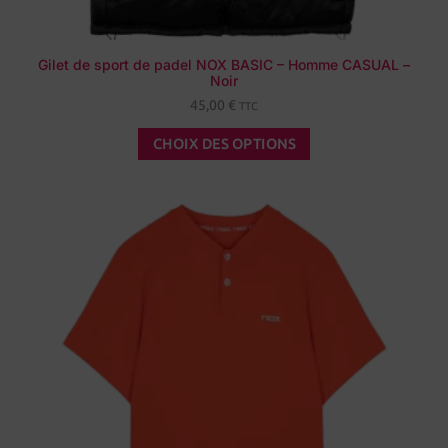
Gilet de sport de padel NOX BASIC – Homme CASUAL –
Noir
45,00
€
TTC
CHOIX DES OPTIONS