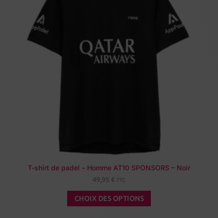
T-shirt de padel – Homme AT10 SPONSORS – Noir
49,95
€
TTC
CHOIX DES OPTIONS